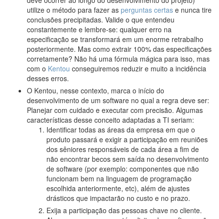
deve ocorrer ao longo do desenvolvimento do projeto)
utilize o método para fazer as
perguntas certas
e nunca tire
conclusões precipitadas. Valide o que entendeu
constantemente e lembre-se: qualquer erro na
especificação se transformará em um enorme retrabalho
posteriormente. Mas como extrair 100% das especificações
corretamente? Não há uma fórmula mágica para isso, mas
com o
Kentou
conseguiremos reduzir e muito a incidência
desses erros.
O Kentou, nesse contexto, marca o início do
desenvolvimento de um software no qual a regra deve ser:
Planejar com cuidado e executar com precisão. Algumas
características desse conceito adaptadas a TI seriam:
Identificar todas as áreas da empresa em que o
produto passará e exigir a participação em reuniões
dos sêniores responsáveis de cada área a fim de
não encontrar becos sem saída no desenvolvimento
de software (por exemplo: componentes que não
funcionam bem na linguagem de programação
escolhida anteriormente, etc), além de ajustes
drásticos que impactarão no custo e no prazo.
Exija a participação das pessoas chave no cliente.