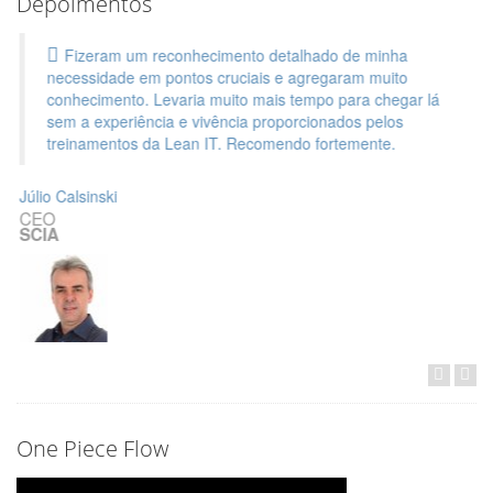
Depoimentos
Fizeram um reconhecimento detalhado de minha
necessidade em pontos cruciais e agregaram muito
conhecimento. Levaria muito mais tempo para chegar lá
sem a experiência e vivência proporcionados pelos
treinamentos da Lean IT. Recomendo fortemente.
Júlio Calsinski
CEO
SCIA
One Piece Flow